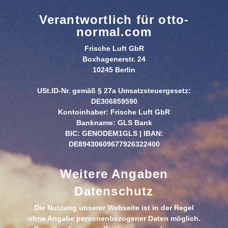
Verantwortlich für otto-
normal.com
Frische Luft GbR
Boxhagenerstr. 24
10245 Berlin
USt.ID-Nr. gemäß § 27a Umsatzsteuergesetz:
DE306859590
Kontoinhaber: Frische Luft GbR
Bankname: GLS Bank
BIC: GENODEM1GLS | IBAN:
DE89430609677926322400
Weitere Angaben
Datenschutz
Die Nutzung unserer Webseite ist in der Regel
ohne Angabe personenbezogener Daten möglich.