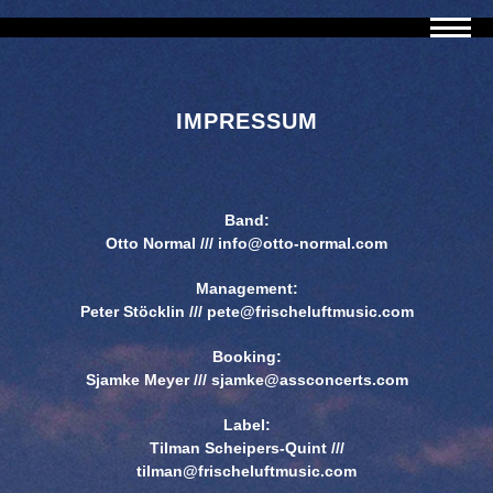
KONTAKT
MUSIC
BAND
SHOP
FOTO
LIVE
VIDEO
IMPRESSUM
Band
:
Otto Normal ///
info@otto-normal.com
Management
:
Peter Stöcklin ///
pete@frischeluftmusic.com
Booking
:
Sjamke Meyer ///
sjamke@assconcerts.com
Label
:
Tilman Scheipers-Quint ///
tilman@frischeluftmusic.com